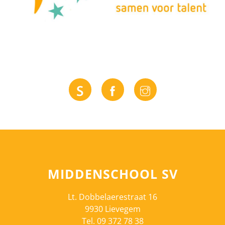
MIDDENSCHOOL SV
Lt. Dobbelaerestraat 16
9930 Lievegem
Tel. 09 372 78 38