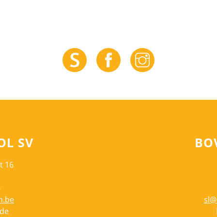
L SV
BO
t 16
8
m.be
sl@
de