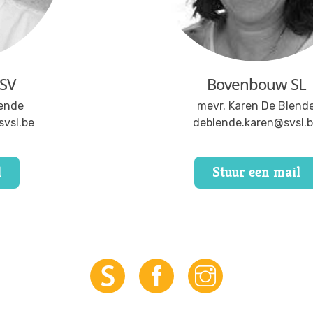
SV
Bovenbouw SL
ende
mevr. Karen De Blend
vsl.be
deblende.karen@svsl.
l
Stuur een mail